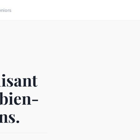
eniors
lisant
 bien-
ns.