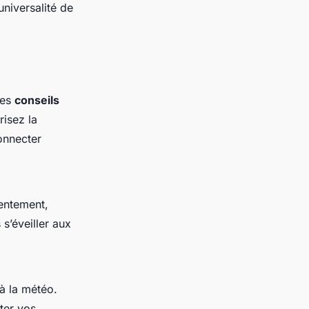
universalité de
ues
conseils
risez la
connecter
lentement,
s’éveiller aux
à la météo.
ter vos