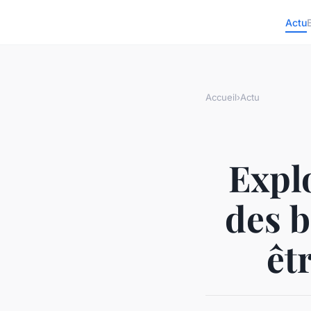
Actu
Accueil
›
Actu
Explo
des b
êt