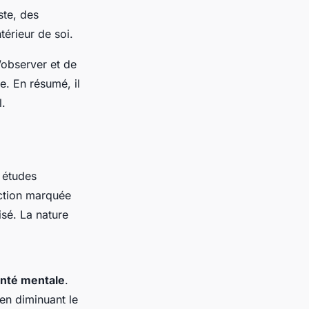
ste, des
érieur de soi.
’observer et de
e. En résumé, il
l.
 études
uction marquée
sé. La nature
nté mentale
.
 en diminuant le