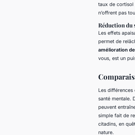
taux de cortiso
n’offrent pas to
Réduction du s
Les effets apais
permet de relâch
amélioration d
vous, est un pu
Comparaiso
Les différences
santé mentale. D
peuvent entraîne
simple fait de r
citadins, en qu
nature.