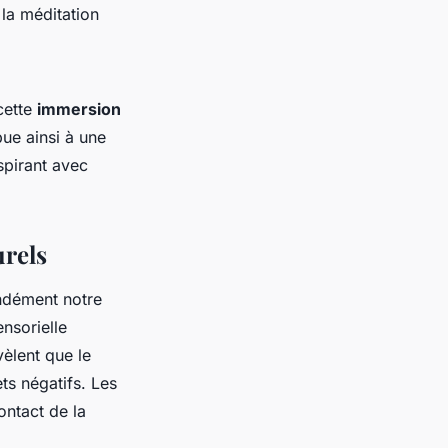
la méditation
cette
immersion
bue ainsi à une
espirant avec
rels
ndément notre
nsorielle
vèlent que le
ts négatifs. Les
ontact de la