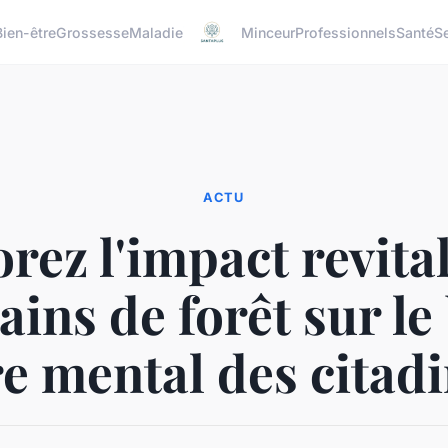
Bien-être
Grossesse
Maladie
Minceur
Professionnels
Santé
S
ACTU
rez l'impact revita
ains de forêt sur le
re mental des citadi