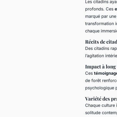
Les citadins aya
profonds. Ces
e
marqué par une r
transformation i
chaque immersi
Récits de cita
Des citadins ra
l’agitation intér
Impact à long 
Ces
témoignag
de forêt renforc
psychologique p
Variété des pr
Chaque culture i
solitude contemp