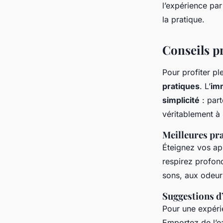
l’expérience par 
la pratique.
Conseils pr
Pour profiter p
pratiques
. L’
im
simplicité
: part
véritablement à 
Meilleures pra
Éteignez vos app
respirez profon
sons, aux odeurs
Suggestions d
Pour une expéri
Emportez de l’ea