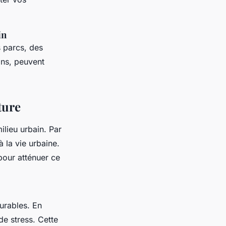
in
s parcs, des
ins, peuvent
ture
ilieu urbain. Par
 la vie urbaine.
pour atténuer ce
urables. En
de stress. Cette